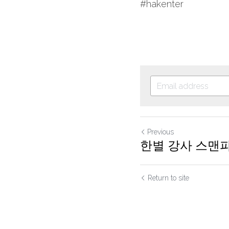
#hakenter
Previous
한별 강사 스맨
Return to site