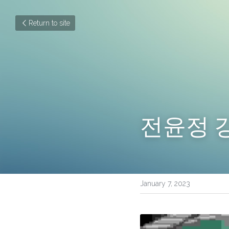
Return to site
전윤정 
January 7, 2023