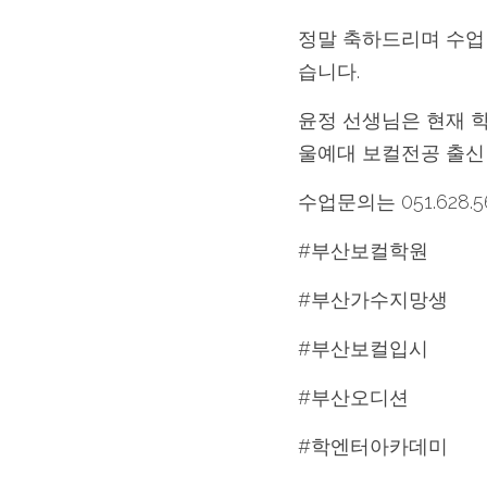
정말 축하드리며 수업
습니다.
윤정 선생님은 현재 
울예대 보컬전공 출신
수업문의는 051.628
#부산보컬학원
#부산가수지망생
#부산보컬입시
#부산오디션
#학엔터아카데미