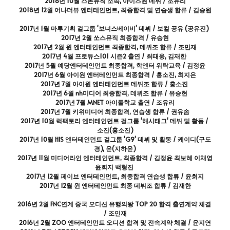
2018년 10월 스톤뮤직 소속, 아이즈원 데뷔 / 조유리
2018년 12월 어나더뷰 엔터테인먼트, 최종합격 및 연습생 합류 / 김승원
2017년 1월 마루기획 걸그룹 '보너스베이비' 데뷔 / 보컬 공유 (공유진) 
2017년 2월 쏘스뮤직 최종합격 / 유승현
2017년 2월 윈 엔터테인먼트 최종합격, 데뷔조 합류 / 조민재
2017년 4월 프로듀스101 시즌2 출연 / 최태웅, 김재한 
2017년 5월 예당엔터테인먼트 최종합격, 학엔터 위탁교육 / 김정윤
2017년 6월 아이원 엔터테인먼트 최종합격 / 홍소진, 최지은
2017년 7월 아이원 엔터테인먼트 데뷔조 합류 / 홍소진 
2017년 6월 nh미디어 최종합격, 데뷔조 합류 / 유승현
2017년 7월 MNET 아이돌학교 출연 / 조유리
2017년 7월 키위미디어 최종합격, 연습생 합류 / 권유솜
2017년 10월 럭팩토리 엔터테인먼트 걸그룹 '해시태그' 데뷔 및 활동 / 
소진(홍소진)
2017년 10월 HIS 엔터테인먼트 걸그룹 'G9' 데뷔 및 활동 / 케이디(구도
경), 윤(지하윤)
2017년 11월 미디어라인 엔터테인먼트, 최종합격 / 김정윤 최보혜 이채영 
윤회지 백형진 
2017년 12월 페이브 엔터테인먼트, 최종합격 연습생 합류 / 윤회지
2017년 12월 윈 엔터테인먼트 최종 데뷔조 합류 / 김재한
2016년 2월 FNC연계 중국 오디션 유행의왕 TOP 20 합격 출연계약 체결 
/ 조민재
2016년 2월 ZOO 엔터테인먼트 오디션 합격 및 전속계약 체결 / 윤지연