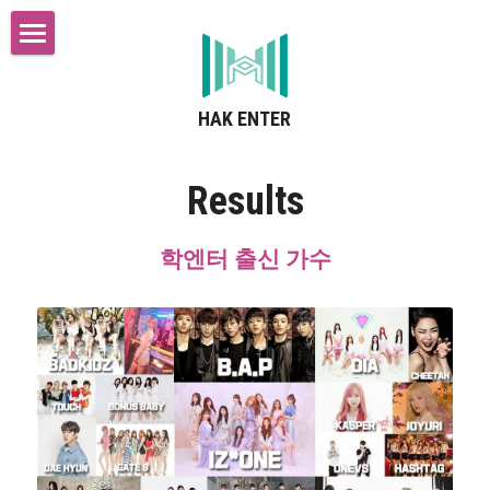
Home
HAK ENTER
Instructor
Interior facility
Results
Results
학엔터 출신 가수
Schedule
Contact