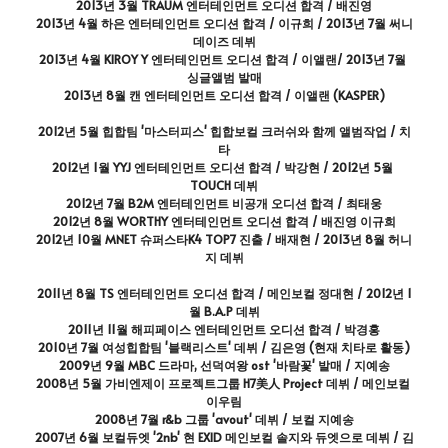
2013년 3월 TRAUM 엔터테인먼트 오디션 합격 / 배진영
2013년 4월 하은 엔터테인먼트 오디션 합격 / 이규희 / 2013년 7월 써니
데이즈 데뷔
2013년 4월 KIROY Y 엔터테인먼트 오디션 합격 / 이앨랜/ 2013년 7월 
싱글앨범 발매
2013년 8월 캔 엔터테인먼트 오디션 합격 / 이앨랜 (KASPER)
2012년 5월 힙합팀 '마스터피스' 힙합보컬 크러쉬와 함께 앨범작업 / 치
타
2012년 1월 YYJ 엔터테인먼트 오디션 합격 / 박강현 / 2012년 5월 
TOUCH 데뷔
2012년 7월 B2M 엔터테인먼트 비공개 오디션 합격 / 최태웅
2012년 8월 WORTHY 엔터테인먼트 오디션 합격 / 배진영 이규희
2012년 10월 MNET 슈퍼스타K4 TOP7 진출 / 배재현 / 2013년 8월 허니
지 데뷔
2011년 8월 TS 엔터테인먼트 오디션 합격 / 메인보컬 정대현 / 2012년 1
월 B.A.P 데뷔
2011년 11월 해피페이스 엔터테인먼트 오디션 합격 / 박경홍
2010년 7월 여성힙합팀 '블랙리스트' 데뷔 / 김은영 (현재 치타로 활동)
2009년 9월 MBC 드라마, 선덕여왕 ost '바람꽃' 발매 / 지예송
2008년 5월 가비엔제이 프로젝트그룹 H7美人 Project 데뷔 / 메인보컬 
이우림
2008년 7월 r&b 그룹 'avout' 데뷔 / 보컬 지예송
2007년 6월 보컬듀엣 '2nb' 현 EXID 메인보컬 솔지와 듀엣으로 데뷔 / 김