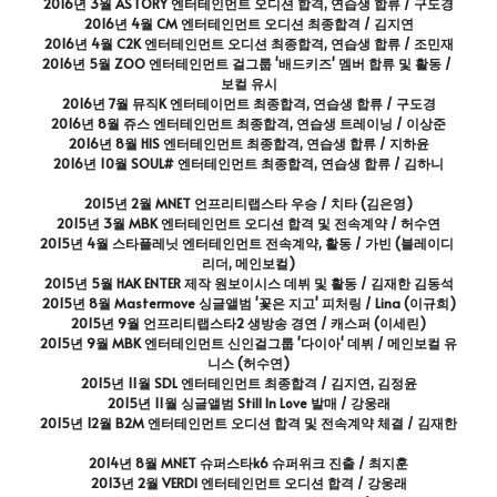
2016년 3월 ASTORY 엔터테인먼트 오디션 합격, 연습생 합류 / 구도경
2016년 4월 CM 엔터테인먼트 오디션 최종합격 / 김지연
2016년 4월 C2K 엔터테인먼트 오디션 최종합격, 연습생 합류 / 조민재
2016년 5월 ZOO 엔터테인먼트 걸그룹 '배드키즈' 멤버 합류 및 활동 / 
보컬 유시
2016년 7월 뮤직K 엔터테이먼트 최종합격, 연습생 합류 / 구도경
2016년 8월 쥬스 엔터테인먼트 최종합격, 연습생 트레이닝 / 이상준
2016년 8월 HIS 엔터테인먼트 최종합격, 연습생 합류 / 지하윤
2016년 10월 SOUL# 엔터테인먼트 최종합격, 연습생 합류 / 김하니
2015년 2월 MNET 언프리티랩스타 우승 / 치타 (김은영)
2015년 3월 MBK 엔터테인먼트 오디션 합격 및 전속계약 / 허수연
2015년 4월 스타플레닛 엔터테인먼트 전속계약, 활동 / 가빈 (블레이디 
리더, 메인보컬)
2015년 5월 HAK ENTER 제작 원보이시스 데뷔 및 활동 / 김재한 김동석
2015년 8월 Mastermove 싱글앨범 '꽃은 지고' 피처링 / Lina (이규희)
2015년 9월 언프리티랩스타2 생방송 경연 / 캐스퍼 (이세린)
2015년 9월 MBK 엔터테인먼트 신인걸그룹 '다이아' 데뷔 / 메인보컬 유
니스 (허수연)
2015년 11월 SDL 엔터테인먼트 최종합격 / 김지연, 김정윤
2015년 11월 싱글앨범 Still In Love 발매 / 강웅래
2015년 12월 B2M 엔터테인먼트 오디션 합격 및 전속계약 체결 / 김재한
2014년 8월 MNET 슈퍼스타k6 슈퍼위크 진출 / 최지훈
2013년 2월 VERDI 엔터테인먼트 오디션 합격 / 강웅래