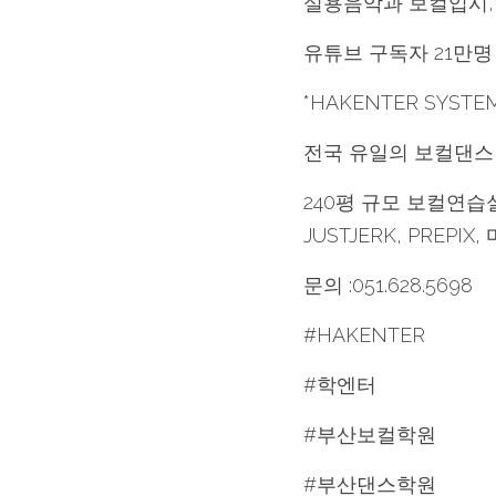
실용음악과 보컬입시, 
유튜브 구독자 21만명
*HAKENTER SYSTE
전국 유일의 보컬댄스 커
240평 규모 보컬연습
JUSTJERK, PRE
문의 :051.628.5698
#HAKENTER
#학엔터
#부산보컬학원
#부산댄스학원