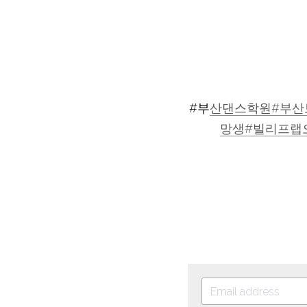
#부
산댄스학원#부
산
망생#빌
리프랩