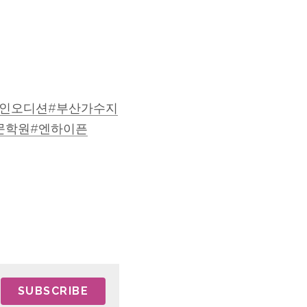
인오디션#부
산가수지
문학원#엔
하이픈
SUBSCRIBE