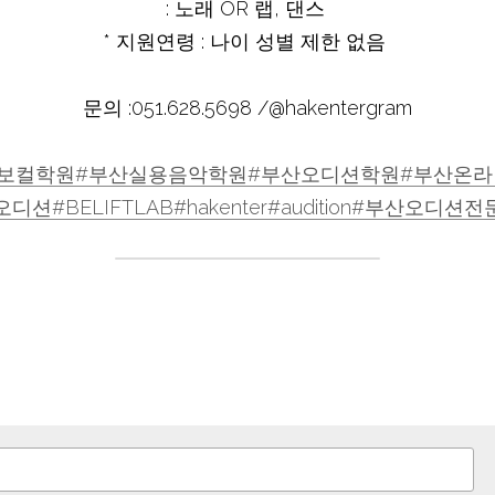
: 노래 OR 랩, 댄스 

* 지원연령 : 나이 성별 제한 없음 

문의 :051.628.5698 /@hakentergram

보컬학원#부
산실용음악학원#부
산오디션학원#부
산온라
오디션#B
ELIFTLAB#h
akenter#a
udition#부
산오디션전