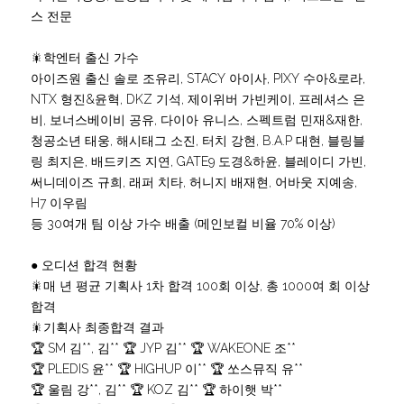
스 전문
🎇학엔터 출신 가수
아이즈원 출신 솔로 조유리, STACY 아이사, PIXY 수아&로라, 
NTX 형진&윤혁, DKZ 기석, 제이위버 가빈케이, 프레셔스 은
비, 보너스베이비 공유, 다이아 유니스, 스펙트럼 민재&재한, 
청공소년 태웅, 해시태그 소진, 터치 강현, B.A.P 대현, 블링블
링 최지은, 배드키즈 지연, GATE9 도경&하윤, 블레이디 가빈, 
써니데이즈 규희, 래퍼 치타, 허니지 배재현, 어바웃 지예송, 
H7 이우림
등 30여개 팀 이상 가수 배출 (메인보컬 비율 70% 이상)
● 오디션 합격 현황
🎇매 년 평균 기획사 1차 합격 100회 이상, 총 1000여 회 이상 
합격
🎇기획사 최종합격 결과
🏆 SM 김**, 김** 🏆 JYP 김** 🏆 WAKEONE 조**
🏆 PLEDIS 윤** 🏆 HIGHUP 이** 🏆 쏘스뮤직 유**
🏆 울림 강**, 김** 🏆 KOZ 김** 🏆 하이햇 박**