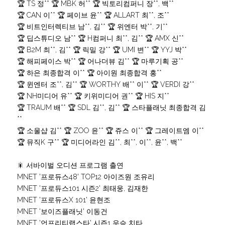
🏆 TS 정** 🏆 MBK 허** 🏆 빅토리컴퍼니 장**, 백**
🏆 CAN 이** 🏆 페이브 윤** 🏆 ALLART 최**, 조**
🏆 비트인터렉티브 남**, 김** 🏆 위엔터 박**, 기**
🏆 딥스튜디오 남** 🏆 H컴퍼니 최**, 김** 🏆 AMX 신**
🏆 B2M 최**, 김** 🏆 릭밀 강** 🏆 UMI 변** 🏆 YYJ 박**
🏆 해피페이스 박** 🏆 어나더뷰 김** 🏆 마루기획 공**
🏆 하은 최종합격 이** 🏆 아이원 최종합격 홍**
🏆 윈엔터 조**, 김** 🏆 WORTHY 배** 이** 🏆 VERDI 강**
🏆 NH미디어 유** 🏆 키위미디어 권** 🏆 HIS 지**
🏆 TRAUM 배** 🏆 SDL 김**, 김** 🏆 스타플래닛 최종합격 김
**
🏆 소울샵 김** 🏆 ZOO 윤** 🏆 쥬스 이** 🏆 그레이트엠 이**
🏆 뮤직K 구** 🏆 미디어라인 김**, 최**, 이**, 윤**, 백**
🎇 서바이벌 오디션 프로그램 출연
MNET '프로듀스48' TOP12 아이즈원 조유리
MNET '프로듀스101 시즌2' 최태웅, 김재한
MNET '프로듀스X 101' 윤현조
MNET '보이즈플래닛' 이동건
MNET '언프리티랩스타' 시즌1 우승 치타