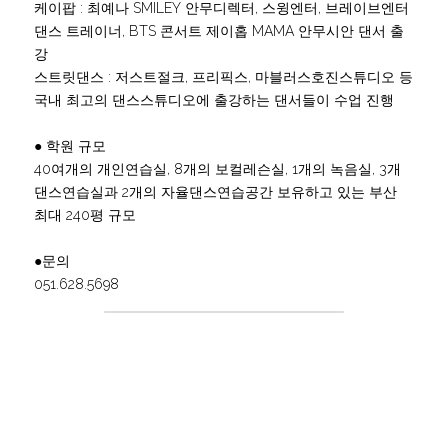
케이팝 : 최예나 SMILEY 안무디렉터, 스윙엔터, 브레이브엔터 
댄스 트레이너, BTS 콘서트 제이홉 MAMA 안무시안 댄서 출
강
스트릿댄스 : 저스트절크, 프리픽스, 마블러스호진스튜디오 등 
국내 최고의 댄스스튜디오에 출강하는 댄서들이 수업 진행
● 학원 규모
40여개의 개인연습실, 8개의 보컬레슨실, 1개의 녹음실, 3개 
댄스연습실과 2개의 자율댄스연습공간 보유하고 있는 부산 
최대 240평 규모
●문의
051.628.5698