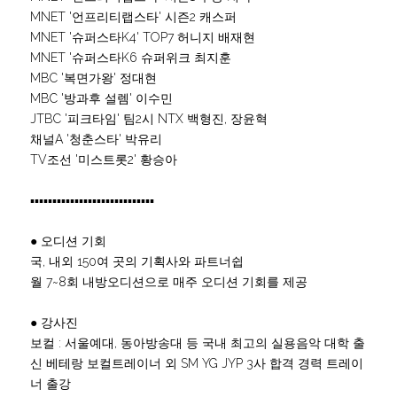
MNET '언프리티랩스타' 시즌2 캐스퍼
MNET '슈퍼스타K4' TOP7 허니지 배재현
MNET '슈퍼스타K6 슈퍼위크 최지훈
MBC '복면가왕' 정대현
MBC '방과후 설렘' 이수민
JTBC '피크타임' 팀2시 NTX 백형진, 장윤혁
채널A '청춘스타' 박유리
TV조선 '미스트롯2' 황승아
▪▪▪▪▪▪▪▪▪▪▪▪▪▪▪▪▪▪▪▪▪▪▪▪▪▪▪▪
● 오디션 기회
국, 내외 150여 곳의 기획사와 파트너쉽
월 7~8회 내방오디션으로 매주 오디션 기회를 제공
● 강사진
보컬 : 서울예대, 동아방송대 등 국내 최고의 실용음악 대학 출
신 베테랑 보컬트레이너 외 SM YG JYP 3사 합격 경력 트레이
너 출강