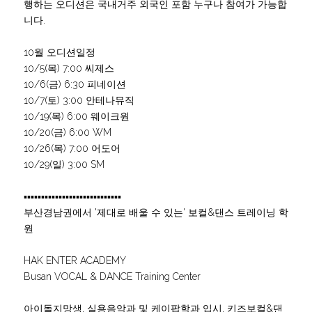
행하는 오디션은 국내거주 외국인 포함 누구나 참여가 가능합
니다.
10월 오디션일정
10/5(목) 7:00 씨제스
10/6(금) 6:30 피네이션
10/7(토) 3:00 안테나뮤직
10/19(목) 6:00 웨이크원
10/20(금) 6:00 WM
10/26(목) 7:00 어도어
10/29(일) 3:00 SM
▪▪▪▪▪▪▪▪▪▪▪▪▪▪▪▪▪▪▪▪▪▪▪▪▪▪▪▪
부산경남권에서 '제대로 배울 수 있는' 보컬&댄스 트레이닝 학
원
HAK ENTER ACADEMY
Busan VOCAL & DANCE Training Center
아이돌지망생, 실용음악과 및 케이팝학과 입시, 키즈보컬&댄