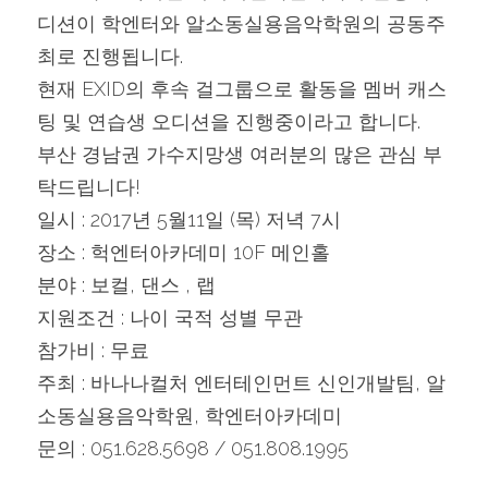
디션이 학엔터와 알소동실용음악학원의 공동주
최로 진행됩니다.
현재 EXID의 후속 걸그룹으로 활동을 멤버 캐스
팅 및 연습생 오디션을 진행중이라고 합니다.
부산 경남권 가수지망생 여러분의 많은 관심 부
탁드립니다!
일시 : 2017년 5월11일 (목) 저녁 7시
장소 : 헉엔터아카데미 10F 메인홀
분야 : 보컬, 댄스 , 랩
지원조건 : 나이 국적 성별 무관
참가비 : 무료
주최 : 바나나컬처 엔터테인먼트 신인개발팀, 알
소동실용음악학원, 학엔터아카데미
문의 : 051.628.5698 / 051.808.1995